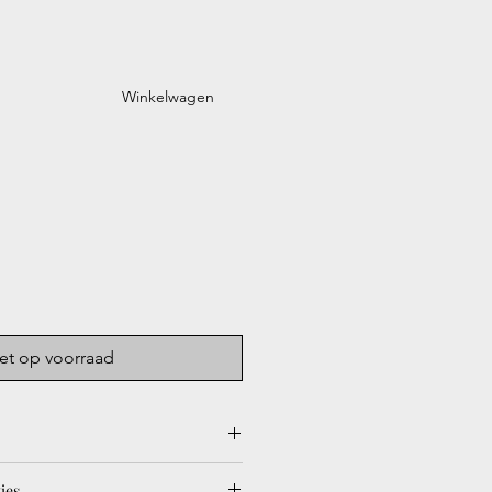
Winkelwagen
et op voorraad
e Singel staat van augustus tot
ies