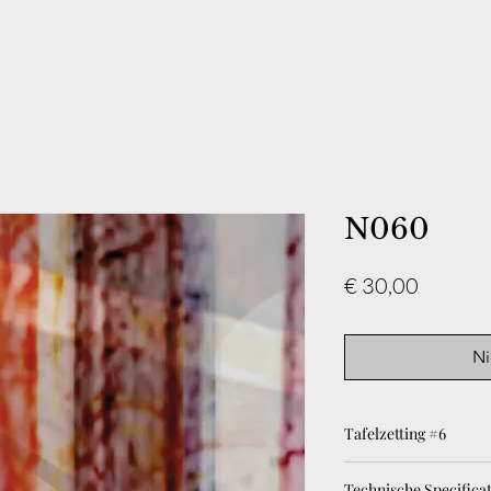
N060
Prijs
€ 30,00
Ni
Tafelzetting #6
Op het voorplein van d
Technische Specificat