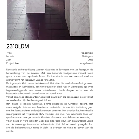
2310LDM
Type
residentieel
Locatie
Zottegem
Jaar
2023
Project fase
opgeleverd
Renovatie en heropfrissing van een rijwoning in Zottegem met als focuspunt de
herinrichting van de keuken. Met een beperkte budgettaire impact werd
gezocht naar een bepalende factor. De introductie van een centraal, vierkant
eiland vormt het focuspunt van de renovatie.
De ingreep is klein, maar betekenisvol. Het eiland is een balansoefening tussen
massiviteit en luchtigheid, een flinterdun inox blad rust (in uitkraging) op twee
tegenoverliggende marmeren sokkels—een hedendaagse echo van de
bestaande schouwen in de eetkamer en woonkamer.
Vanuit sommige standpunten toont het eiland zich als een massief blok; vanuit
andere hoeken lijkt het haast gewichtloos.
Het eiland is tegelijk werkvlak, ontmoetingsplek en ruimtelijk accent. Het
materiaalgebruik is een combinatie van materialen die enerzijds in dialoog gaan
met het bestaande en anderzijds contrast brengen. Het overige keukengeheel is
samengesteld uit vrijstaande RVS modules die met hun industriële look een
speels contrast brengen met de klassieke elementen van de bestaande woning.
Voor de vloer werd gekozen voor een dieprode kleur, een gesatureerde versie
van de aanwezige terrazzo in de leefruimte. Het plafond werd opengebroken
om de balkenstructuur terug in zicht te brengen en ritme te geven aan de
ruimte.